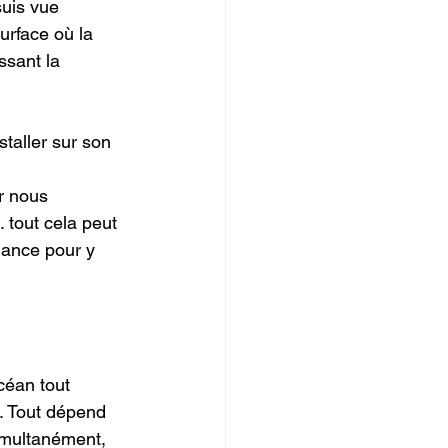
uis vue 
urface où la 
ssant la 
staller sur son 
r nous 
. tout cela peut 
iance pour y 
céan tout 
ur. Tout dépend 
simultanément, 