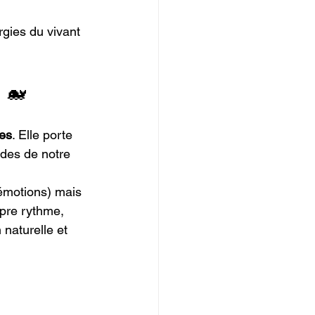
gies du vivant 
 🐋
es
. Elle porte 
ndes de notre 
 émotions) mais 
opre rythme, 
naturelle et 