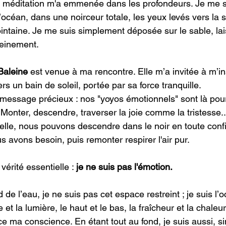
a méditation m'a emmenée dans les profondeurs. Je me s
océan, dans une noirceur totale, les yeux levés vers la s
ointaine. Je me suis simplement déposée sur le sable, lai
leinement.
Baleine
 est venue à ma rencontre. Elle m’a invitée à m’in
s un bain de soleil, portée par sa force tranquille.
 message précieux : nos "yoyos émotionnels" sont là pou
. Monter, descendre, traverser la joie comme la tristesse..
lle, nous pouvons descendre dans le noir en toute conf
 avons besoin, puis remonter respirer l'air pur.
vérité essentielle : 
je ne suis pas l'émotion.
 de l’eau, je ne suis pas cet espace restreint ; je suis l’o
e et la lumière, le haut et le bas, la fraîcheur et la chale
ace ma conscience. En étant tout au fond, je suis aussi, 