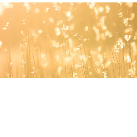
remp
par c