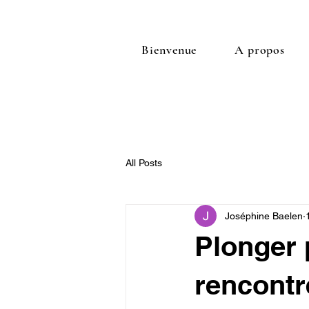
Bienvenue
A propos
All Posts
Joséphine Baelen
Plonger 
rencontr